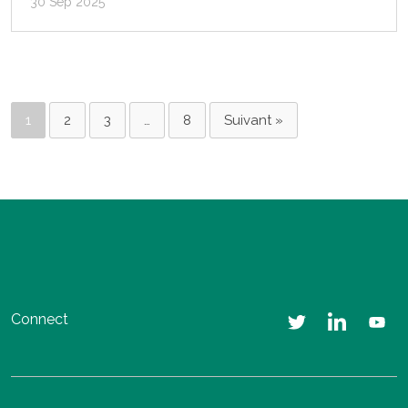
30 Sep 2025
1
2
3
…
8
Suivant »
Connect