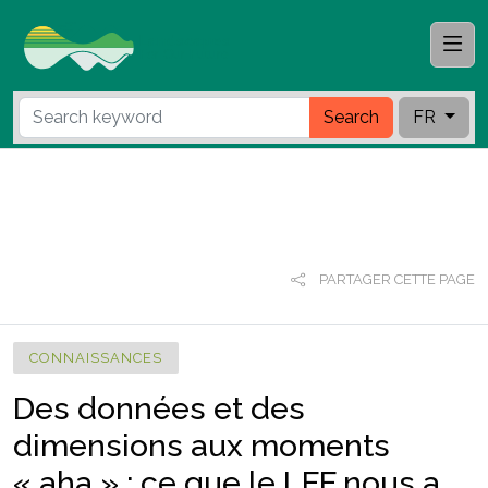
Search
FR
PARTAGER CETTE PAGE
CONNAISSANCES
Des données et des
dimensions aux moments
« aha » : ce que le LFF nous a