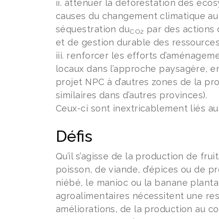
ii. atténuer la déforestation des éco
causes du changement climatique au 
séquestration du
par des actions d
CO2
et de gestion durable des ressources
iii. renforcer les efforts d’aménagem
locaux dans l’approche paysagère, en u
projet NPC à d’autres zones de la pro
similaires dans d’autres provinces).
Ceux-ci sont inextricablement liés a
Défis
Qu’il s’agisse de la production de fru
poisson, de viande, d’épices ou de pro
niébé, le manioc ou la banane plantai
agroalimentaires nécessitent une res
améliorations, de la production au c