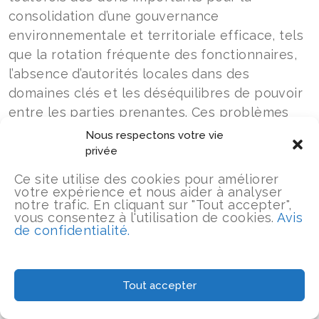
consolidation d’une gouvernance
environnementale et territoriale efficace, tels
que la rotation fréquente des fonctionnaires,
l’absence d’autorités locales dans des
domaines clés et les déséquilibres de pouvoir
entre les parties prenantes. Ces problèmes
sont apparus dans des communautés telles
Nous respectons votre vie
que Bocas de Cataca et Remolino, où le
privée
manque d’organisation, de représentation et
Ce site utilise des cookies pour améliorer
de clarté quant à leurs propres revendications
votre expérience et nous aider à analyser
notre trafic. En cliquant sur "Tout accepter",
a limité leur consolidation institutionnelle par
vous consentez à l'utilisation de cookies.
Avis
rapport à des communautés dotées de
de confidentialité.
processus organisationnels plus avancés, ce
qui a généré des asymétries dans les espaces
de prise de décision.
Tout accepter