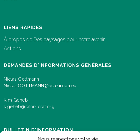
LIENS RAPIDES
À propos de Des paysages pour notre avenir
Actions
DEMANDES D'INFORMATIONS GÉNÉRALES
Niclas Gottmann
Niclas.GOTTMANN@ec.europa.eu
Kim Geheb
k.geheb@cifor-icraf.org
BULLETIN D'INFORMATION
Nous respectons votre vie