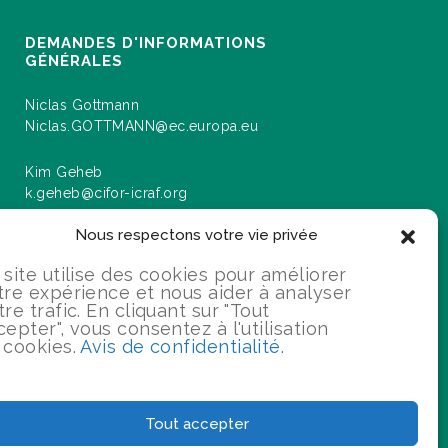
DEMANDES D'INFORMATIONS
GÉNÉRALES
Niclas Gottmann
Niclas.GOTTMANN@ec.europa.eu
Kim Geheb
k.geheb@cifor-icraf.org
Nous respectons votre vie privée
 site utilise des cookies pour améliorer
rmations sur les événements et les progrès
tre expérience et nous aider à analyser
u programme "Paysages pour notre avenir".
tre trafic. En cliquant sur "Tout
cepter", vous consentez à l'utilisation
 cookies.
Avis de confidentialité.
S'INSCRIRE
Tout accepter