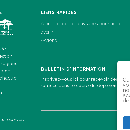
E
LIENS RAPIDES
À propos de Des paysages pour notre
avenir
Actions
 de
estion
-régions
BULLETIN D'INFORMATION
 à des
à chaque
Ce
Inscrivez-vous ici pour recevoir des info
vo
réalisés dans le cadre du déploiement d
no
la
ac
de
ts réservés