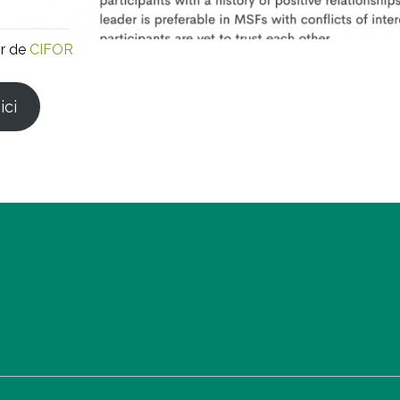
ir de
CIFOR
ici