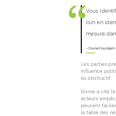
Vous identif
loin en iden
mesure dans
– Divine Foundjem
Les parties pr
influence polit
ou obstructif.
Divine a cité 
acteurs empêch
peuvent facile
la table des né