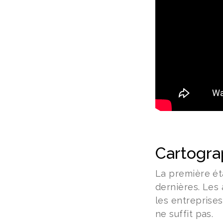
Cartograp
La première ét
dernières. Les 
les entreprises
ne suffit pas.