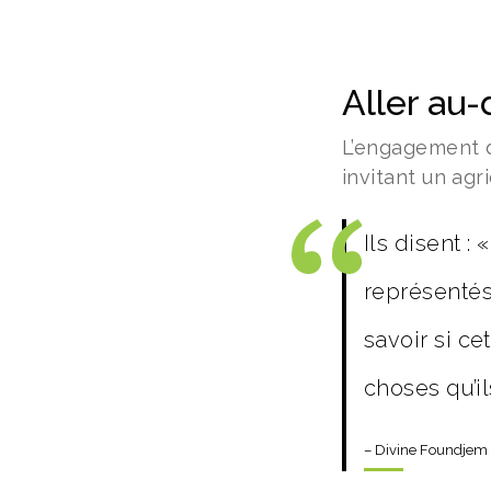
Aller au-
L’engagement d
invitant un ag
Ils disent :
représentés 
savoir si c
choses qu’il
– Divine Foundjem