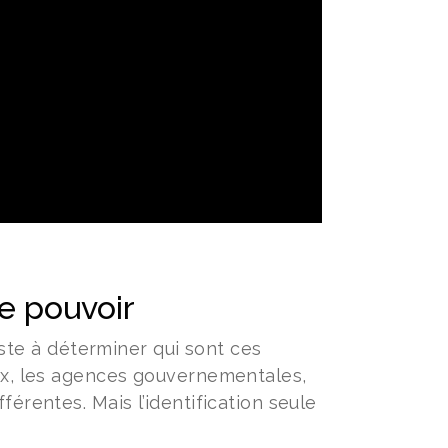
le pouvoir
te à déterminer qui sont ces
caux, les agences gouvernementales,
férentes. Mais l’identification seule