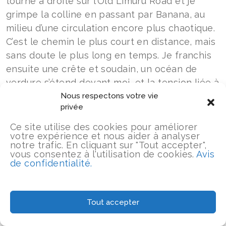
tourne à droite sur l’Old Limuru Road et je
grimpe la colline en passant par Banana, au
milieu d’une circulation encore plus chaotique.
C’est le chemin le plus court en distance, mais
sans doute le plus long en temps. Je franchis
ensuite une crête et soudain, un océan de
verdure s’étend devant moi, et la tension liée à
la nécessité d’esquiver
ces matatus déterminés
Nous respectons votre vie
privée
à me tuer s’évanouit comme une peau morte.
Plus au nord, de gros cumulo-nimbus
Ce site utilise des cookies pour améliorer
votre expérience et nous aider à analyser
s’amassent au-dessus de l’escarpement, prêts
notre trafic. En cliquant sur "Tout accepter",
à déverser des torrents sur notre petite
vous consentez à l'utilisation de cookies.
Avis
de confidentialité.
maison et tout ce thé. La paix que procure ce
panorama est réelle, mais empreinte de
culpabilité. En le contemplant, je vois aussi
Tout accepter
Brian Short avec sa diapositive de Constable.
La beauté du thé masque les injustices