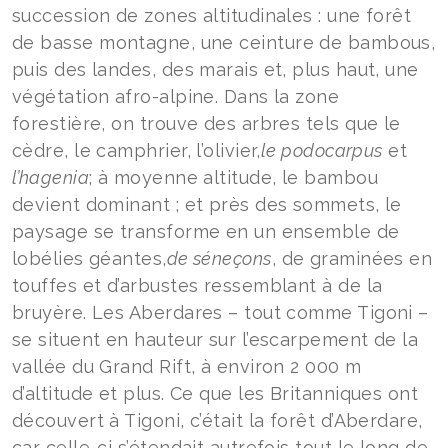
succession de zones altitudinales : une forêt
de basse montagne, une ceinture de bambous,
puis des landes, des marais et, plus haut, une
végétation afro-alpine. Dans la zone
forestière, on trouve des arbres tels que le
cèdre, le camphrier, l’olivier,
le podocarpus
et
l’hagenia
; à moyenne altitude, le bambou
devient dominant ; et près des sommets, le
paysage se transforme en un ensemble de
lobélies géantes,
de séneçons
, de graminées en
touffes et d’arbustes ressemblant à de la
bruyère. Les Aberdares – tout comme Tigoni –
se situent en hauteur sur l’escarpement de la
vallée du Grand Rift, à environ 2 000 m
d’altitude et plus. Ce que les Britanniques ont
découvert à Tigoni, c’était la forêt d’Aberdare,
car celle-ci s’étendait autrefois tout le long de