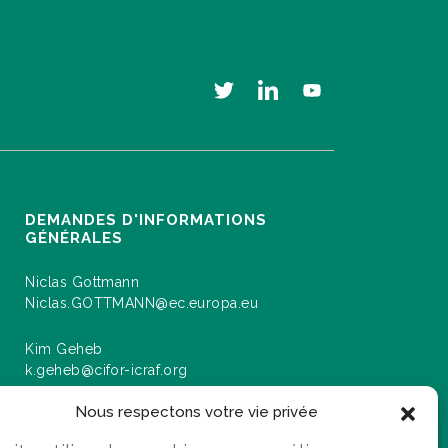
DEMANDES D'INFORMATIONS
GÉNÉRALES
Niclas Gottmann
Niclas.GOTTMANN@ec.europa.eu
Kim Geheb
k.geheb@cifor-icraf.org
Nous respectons votre vie privée