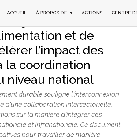
ACCUEIL
À PROPOS DE
▾
ACTIONS
CENTRE D
e l’Agenda 2030 dans
limentation et de
célérer l’impact des
à la coordination
au niveau national
ment durable souligne l'interconnexion
é d'une collaboration intersectorielle.
ations sur la manière d'intégrer ces
nationale et infranationale. Ce document
catives pour travailler de manière