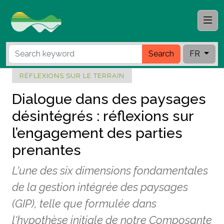
Search
FR
RÉFLEXIONS SUR LE TERRAIN
Dialogue dans des paysages
désintégrés : réflexions sur
l’engagement des parties
prenantes
L'une des six dimensions fondamentales
de la gestion intégrée des paysages
(GIP), telle que formulée dans
l'hypothèse initiale de notre Composante