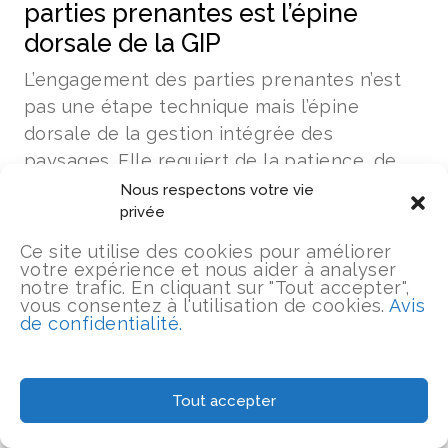
parties prenantes est l’épine
dorsale de la GIP
L’engagement des parties prenantes n’est
pas une étape technique mais l’épine
dorsale de la gestion intégrée des
paysages. Elle requiert de la patience, de
l’humilité, du courage et de la créativité, en
Nous respectons votre vie
privée
particulier dans les contextes fragiles et
touchés par des conflits.
Ce site utilise des cookies pour améliorer
votre expérience et nous aider à analyser
notre trafic. En cliquant sur "Tout accepter",
Comme le montrent les exemples du
vous consentez à l'utilisation de cookies.
Avis
Cameroun, du Burkina Faso, de la Colombie
de confidentialité.
et du bassin du Congo, un engagement
significatif permet non seulement de
renforcer la gouvernance, mais aussi de
Tout accepter
contribuer à la paix, à la stabilité et à la