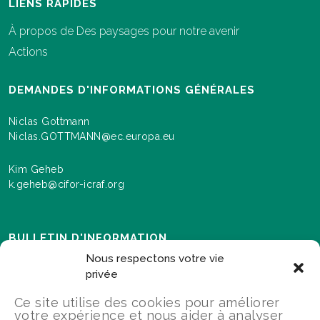
LIENS RAPIDES
À propos de Des paysages pour notre avenir
Actions
DEMANDES D'INFORMATIONS GÉNÉRALES
Niclas Gottmann
Niclas.GOTTMANN@ec.europa.eu
Kim Geheb
k.geheb@cifor-icraf.org
BULLETIN D'INFORMATION
Nous respectons votre vie
Inscrivez-vous ici pour recevoir des informations sur les
privée
événements et les progrès réalisés dans le cadre du
déploiement du programme "Paysages pour notre
Ce site utilise des cookies pour améliorer
avenir".
votre expérience et nous aider à analyser