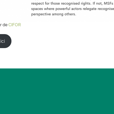
ir de
CIFOR
ici