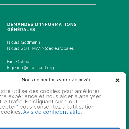
DEMANDES D'INFORMATIONS
GÉNÉRALES
Niclas Gottmann
Niclas.GOTTMANN@ec.europa.eu
Kim Geheb
k.geheb@cifor-icraf.org
Nous respectons votre vie privée
 site utilise des cookies pour améliorer
rmations sur les événements et les progrès
tre expérience et nous aider à analyser
u programme "Paysages pour notre avenir".
tre trafic. En cliquant sur "Tout
cepter", vous consentez à l'utilisation
 cookies.
Avis de confidentialité.
S'INSCRIRE