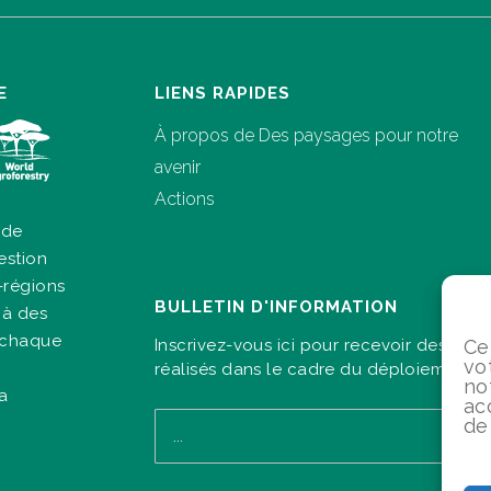
E
LIENS RAPIDES
À propos de Des paysages pour notre
avenir
Actions
 de
estion
-régions
BULLETIN D'INFORMATION
 à des
à chaque
Ce
Inscrivez-vous ici pour recevoir des info
vo
réalisés dans le cadre du déploiement d
no
la
ac
de