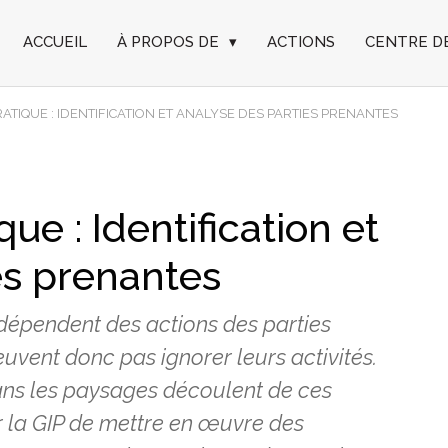
ACCUEIL
À PROPOS DE
▾
ACTIONS
CENTRE D
ATIQUE : IDENTIFICATION ET ANALYSE DES PARTIES PRENANTES
ue : Identification et
es prenantes
 dépendent des actions des parties
euvent donc pas ignorer leurs activités.
ns les paysages découlent de ces
our la GIP de mettre en œuvre des