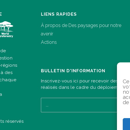
E
LIENS RAPIDES
À propos de Des paysages pour notre
avenir
Actions
 de
estion
-régions
BULLETIN D'INFORMATION
 à des
à chaque
Inscrivez-vous ici pour recevoir des info
Ce
vo
réalisés dans le cadre du déploiement d
no
la
ac
de
ts réservés