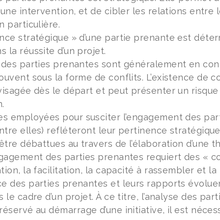
 une intervention, et de cibler les relations entre
n particulière.
nce stratégique » d’une partie prenante est déte
 la réussite d’un projet.
 des parties prenantes sont généralement en conc
ouvent sous la forme de conflits. L’existence de c
visagée dès le départ et peut présenter un risque s
n.
es employées pour susciter l’engagement des part
tre elles) refléteront leur pertinence stratégique ;
 être débattues au travers de l’élaboration d’une 
ngagement des parties prenantes requiert des « c
ion, la facilitation, la capacité à rassembler et la
e des parties prenantes et leurs rapports évoluer
s le cadre d’un projet. À ce titre, l’analyse des pa
réservé au démarrage d’une initiative, il est nécess