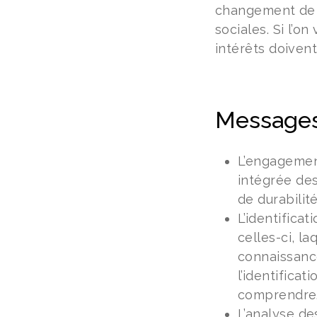
changement de c
sociales. Si l’o
intérêts doiven
Messages
L’engagement
intégrée des
de durabilit
L’identifica
celles-ci, la
connaissanc
l’identifica
comprendre
L’analyse de