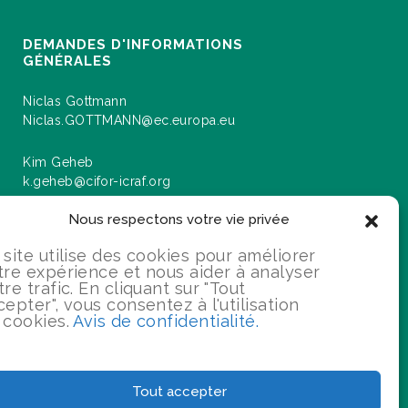
DEMANDES D'INFORMATIONS
GÉNÉRALES
Niclas Gottmann
Niclas.GOTTMANN@ec.europa.eu
Kim Geheb
k.geheb@cifor-icraf.org
Nous respectons votre vie privée
rmations sur les événements et les progrès
 site utilise des cookies pour améliorer
tre expérience et nous aider à analyser
u programme "Paysages pour notre avenir".
tre trafic. En cliquant sur "Tout
cepter", vous consentez à l'utilisation
 cookies.
Avis de confidentialité.
S'INSCRIRE
Tout accepter