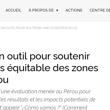
ACCUEIL
À PROPOS DE
▾
ACTIONS
CENTRE D
UN OUTIL POUR SOUTENIR UNE COGESTION PLUS...
outil pour soutenir
s équitable des zones
ou
 d'une évaluation menée au Pérou pour
les résultats et les impacts potentiels de
flexif appelé "¿Cómo vamos ?" (Comment