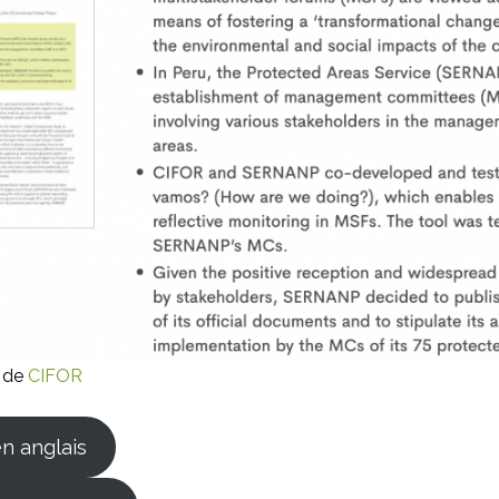
r de
CIFOR
n anglais