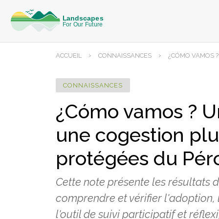
›
›
ACCUEIL
CONNAISSANCES
¿CÓMO VAMOS ? 
CONNAISSANCES
¿Cómo vamos ? Un 
une cogestion plu
protégées du Pér
Cette note présente les résultats
comprendre et vérifier l'adoption, 
l'outil de suivi participatif et ré