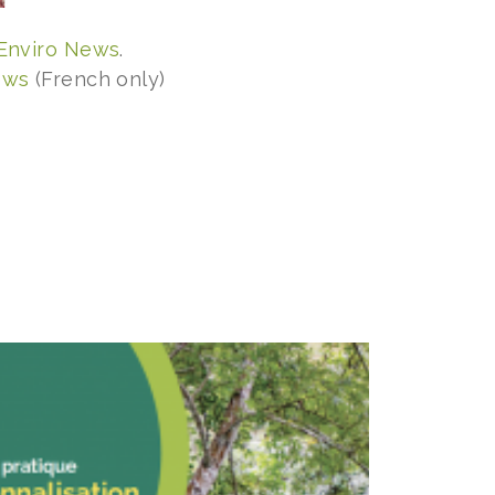
 Enviro News
.
ews
(French only)