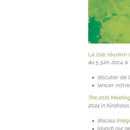
La 20e réunion 
au 5 juin 2024 à
discuter de l
lancer notre
The 20th Meeting
2024 in Kinshasa
discuss
Inte
launch our n