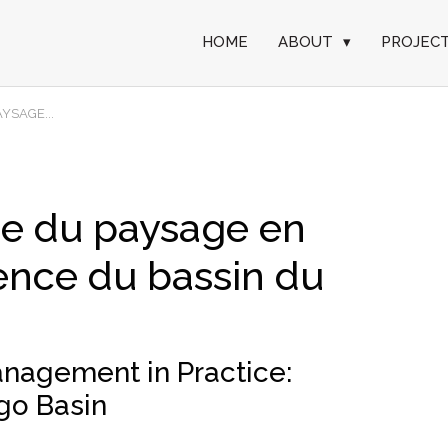
HOME
ABOUT
▾
PROJEC
YSAGE...
ée du paysage en
ience du bassin du
nagement in Practice:
go Basin