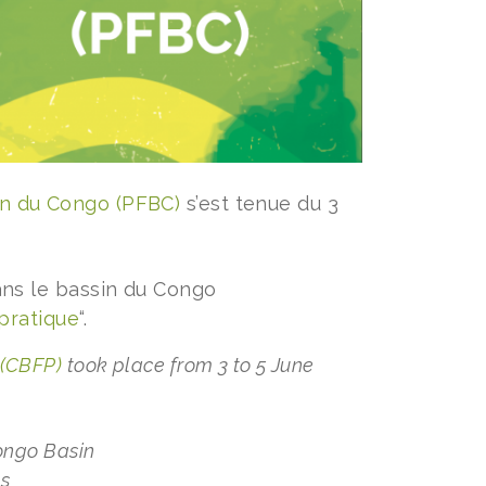
sin du Congo (PFBC)
s’est tenue du 3
ns le bassin du Congo
pratique
“.
 (CBFP)
took place from 3 to 5 June
Congo Basin
es