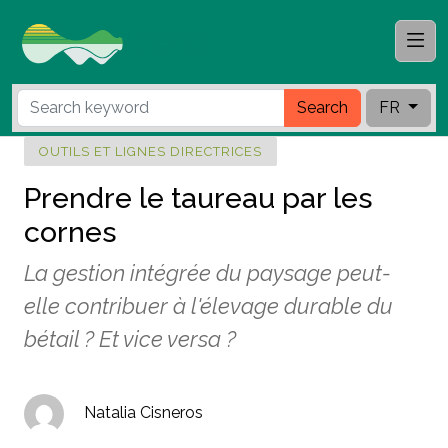
Search
FR
OUTILS ET LIGNES DIRECTRICES
Prendre le taureau par les
cornes
La gestion intégrée du paysage peut-
elle contribuer à l'élevage durable du
bétail ? Et vice versa ?
Natalia Cisneros