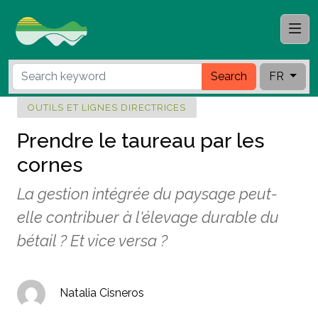
Search
FR
OUTILS ET LIGNES DIRECTRICES
Prendre le taureau par les
cornes
La gestion intégrée du paysage peut-
elle contribuer à l'élevage durable du
bétail ? Et vice versa ?
Natalia Cisneros