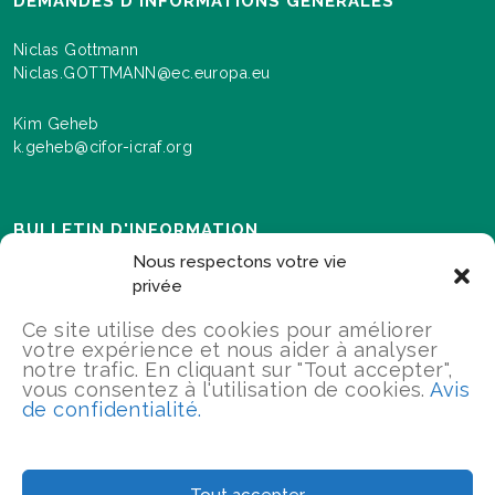
DEMANDES D'INFORMATIONS GÉNÉRALES
Niclas Gottmann
Niclas.GOTTMANN@ec.europa.eu
Kim Geheb
k.geheb@cifor-icraf.org
BULLETIN D'INFORMATION
Nous respectons votre vie
Inscrivez-vous ici pour recevoir des informations sur les
privée
événements et les progrès réalisés dans le cadre du
déploiement du programme "Paysages pour notre
Ce site utilise des cookies pour améliorer
avenir".
votre expérience et nous aider à analyser
notre trafic. En cliquant sur "Tout accepter",
vous consentez à l'utilisation de cookies.
Avis
de confidentialité.
S'INSCRIRE
2026 Paysages pour notre avenir / Tous droits réservés
Tout accepter