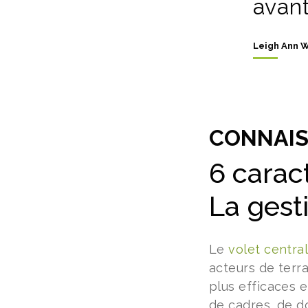
avan
Leigh Ann 
CONNAI
6 carac
La gest
Le
volet central
acteurs de terr
plus efficaces e
de cadres, de d