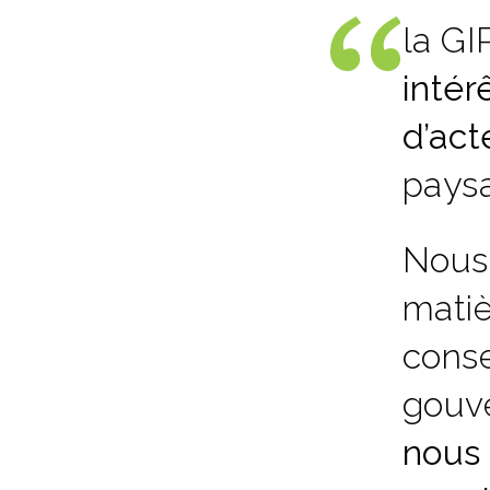
la GI
intér
d’act
paysa
Nous 
matiè
conse
gouve
nous 