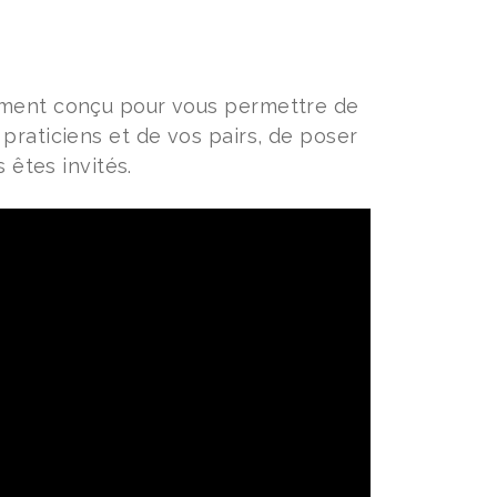
lement conçu pour vous permettre de
praticiens et de vos pairs, de poser
 êtes invités.