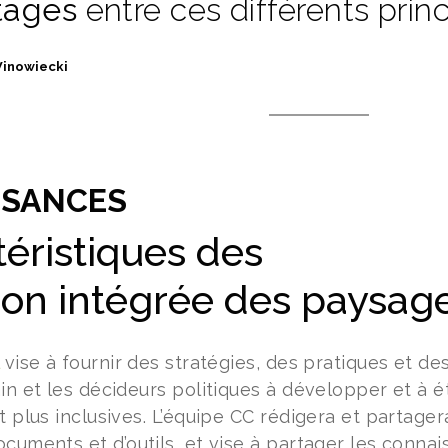
tages
entre ces différents princ
Winowiecki
SSANCES
téristiques des
ion intégrée des paysag
vise à fournir des stratégies, des pratiques et d
ain et les décideurs politiques à développer et à
t plus inclusives. L’équipe CC rédigera et partager
ocuments et d’outils, et vise à partager les conna