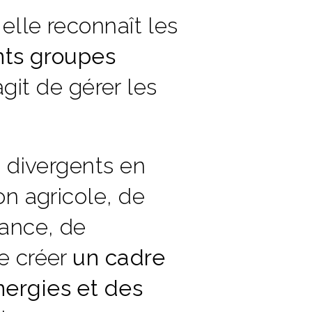
elle reconnaît les
ents groupes
’agit de gérer les
s divergents en
on agricole, de
ance, de
e créer
un cadre
nergies et des