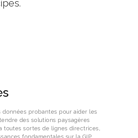
ipes.
es
es données probantes pour aider les
 étendre des solutions paysagères
a toutes sortes de lignes directrices,
issances fondamentales sur la GIP.