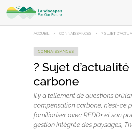
›
›
ACCUEIL
CONNAISSANCES
? SUJET D’ACTU
CONNAISSANCES
? Sujet d’actualit
carbone
Il y a tellement de questions brûla
compensation carbone, n'est-ce pa
familiariser avec REDD+ et son pot
gestion intégrée des paysages, The