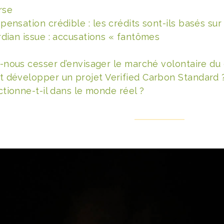
rse
nsation crédible : les crédits sont-ils basés sur l
dian issue : accusations « fantômes
-nous cesser d’envisager le marché volontaire du 
développer un projet Verified Carbon Standard 
ctionne-t-il dans le monde réel ?