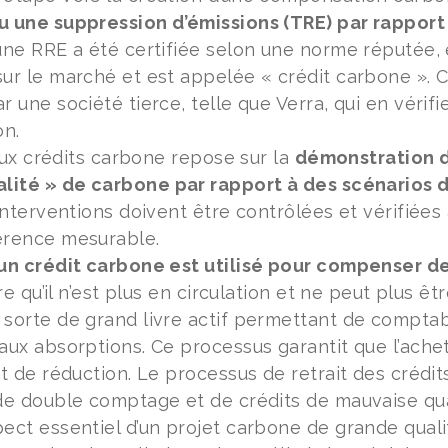
u une suppression d’émissions (TRE) par rapport
une RRE a été certifiée selon une norme réputée, e
ur le marché et est appelée « crédit carbone ». C
 une société tierce, telle que Verra, qui en vérifie
n.
é aux crédits carbone repose sur la
démonstration d
alité » de carbone par rapport à des scénarios 
 interventions doivent être contrôlées et vérifiée
érence mesurable.
un crédit carbone est utilisé pour compenser des 
ire qu’il n’est plus en circulation et ne peut plus êt
sorte de grand livre actif permettant de comptabi
aux absorptions. Ce processus garantit que l’acheteu
it de réduction. Le processus de retrait des crédit
de double comptage et de crédits de mauvaise qua
ect essentiel d’un projet carbone de grande quali