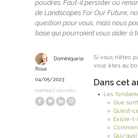
poudres. Faut-il persister ou ren
de Landscapes For Our Future, no
question pour vous, mais nous po
base qui pourraient vous aider à tr
Si vous n’êtes 
Dominique le
vous êtes au bo
Roux
04/05/2023
Dans cet ar
PARTAGEZ CECI AVEC
Les fondam
Que sont
Qu’est-c
Existe-t
Comment 
Qui/quoi