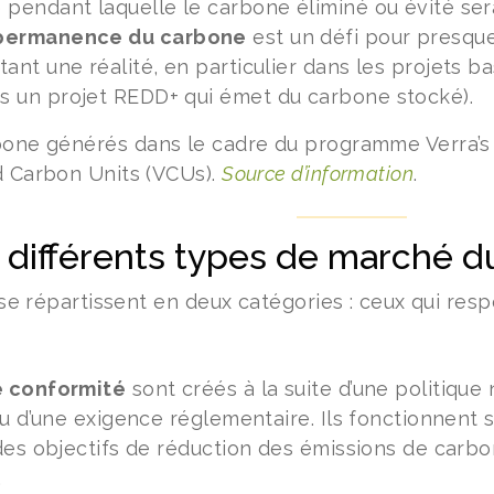
e pendant laquelle le carbone éliminé ou évité se
 permanence du carbone
est un défi pour presque
étant une réalité, en particulier dans les projets b
s un projet REDD+ qui émet du carbone stocké).
bone générés dans le cadre du programme Verra’s 
d Carbon Units (VCUs).
Source d’information
.
il différents types de marché 
s se répartissent en deux catégories : ceux qui resp
 conformité
sont créés à la suite d’une politique
u d’une exigence réglementaire. Ils fonctionnent 
des objectifs de réduction des émissions de carb
.