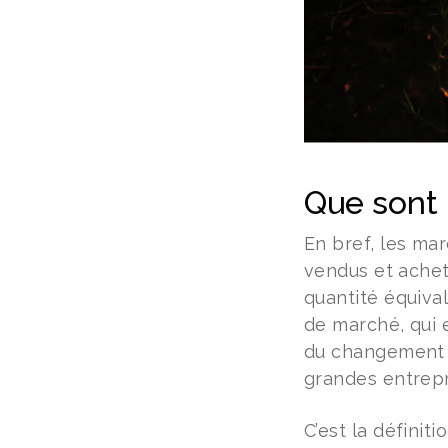
Que sont 
En bref, les ma
vendus et achet
quantité équival
de marché, qui e
du changement c
grandes entrepr
C’est la définit