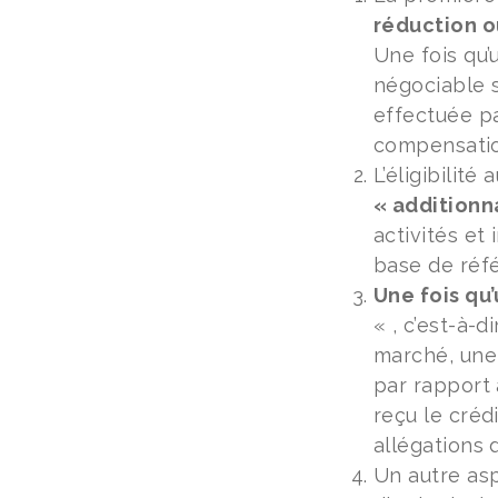
réduction o
Une fois qu’
négociable s
effectuée par
compensatio
L’éligibilit
« additionn
activités et
base de réf
Une fois qu’
« , c’est-à-d
marché, une 
par rapport 
reçu le créd
allégations 
Un autre asp