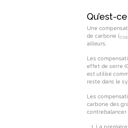
Qu’est-ce
Une compensatio
de carbone (
CO2
ailleurs.
Les compensatio
effet de serre 
est utilisé comm
reste dans le s
Les compensatio
carbone des gra
contrebalancer 
La première