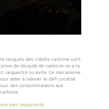
ns lesquels des crédits carbone sont
tonne de dioxyde de carbone ou à la
uit, séquestré ou évité. Ce mécanisme
our aider à relever le défi sociétal
à tous, des consommateurs aux
 carbone.
bone sont importants
.