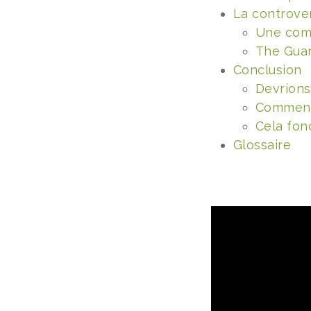
La controve
Une compe
The Guar
Conclusion
Devrions
Comment 
Cela fon
Glossaire