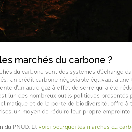
les marchés du carbone ?
rchés du carbone sont des systèmes d’échange da
és. Un crédit carbone négociable équivaut à une 
ente d’un autre gaz à effet de serre qui a été réd
st l’un des nombreux outils politiques présentés p
limatique et de la perte de biodiversité, offre 
ises, un moyen de réduire leur propre empreinte
ion du PNUD. Et
voici pourquoi les marchés du car