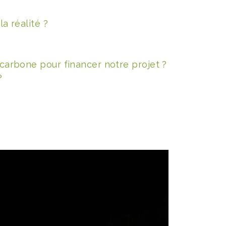
a réalité ?
carbone pour financer notre projet ?
?