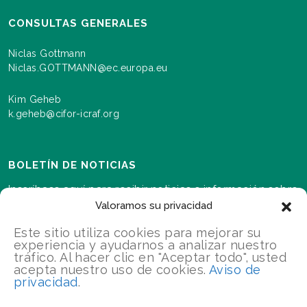
CONSULTAS GENERALES
Niclas Gottmann
Niclas.GOTTMANN@ec.europa.eu
Kim Geheb
k.geheb@cifor-icraf.org
BOLETÍN DE NOTICIAS
Inscríbase aquí para recibir noticias e información sobre
los eventos y los avances a medida que se desarrolla el
Valoramos su privacidad
programa Paisajes para nuestro futuro.s
Este sitio utiliza cookies para mejorar su
experiencia y ayudarnos a analizar nuestro
tráfico. Al hacer clic en "Aceptar todo", usted
INSCRÍBETE
acepta nuestro uso de cookies.
Aviso de
privacidad
.
2026 Landscapes For Our Future/Todos los derechos