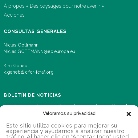
À propos « Des paysages pour notre avenir »
Acciones
CONSULTAS GENERALES
Niclas Gottmann
Niclas.GOTTMANN@ec.europa.eu
Kim Geheb
k.geheb@cifor-icraf.org
BOLETÍN DE NOTICIAS
Inscríbase aquí para recibir noticias e información sobre
los eventos y los avances a medida que se desarrolla el
Valoramos su privacidad
programa Paisajes para nuestro futuro.s
Este sitio utiliza cookies para mejorar su
experiencia y ayudarnos a analizar nuestro
tráfico. Al hacer clic en "Aceptar todo", usted