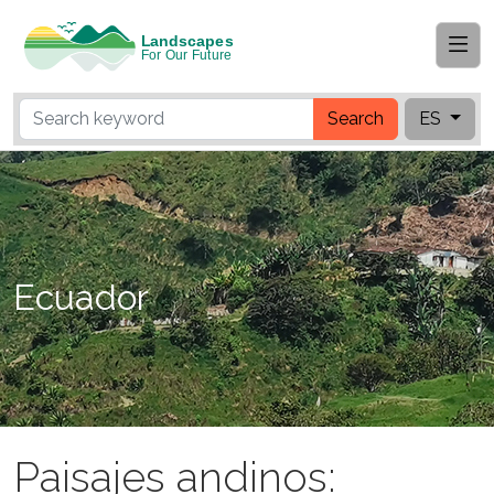
Search
ES
Ecuador
Paisajes andinos: