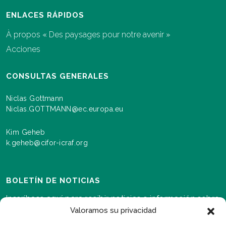
ENLACES RÁPIDOS
À propos « Des paysages pour notre avenir »
Acciones
CONSULTAS GENERALES
Niclas Gottmann
Niclas.GOTTMANN@ec.europa.eu
Kim Geheb
k.geheb@cifor-icraf.org
BOLETÍN DE NOTICIAS
Inscríbase aquí para recibir noticias e información sobre
los eventos y los avances a medida que se desarrolla el
Valoramos su privacidad
programa Paisajes para nuestro futuro.s