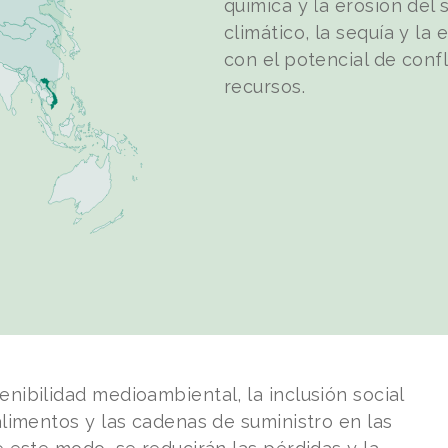
química y la erosión del 
climático, la sequía y l
con el potencial de confl
recursos.
nibilidad medioambiental, la inclusión social
alimentos y las cadenas de suministro en las