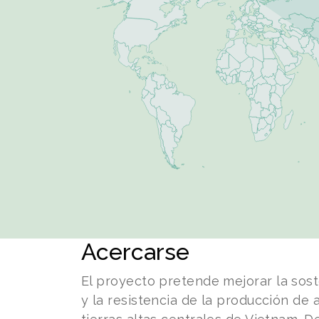
Acercarse
El proyecto pretende mejorar la soste
y la resistencia de la producción de 