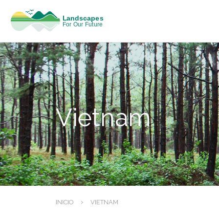
Vietnam
›
INICIO
VIETNAM