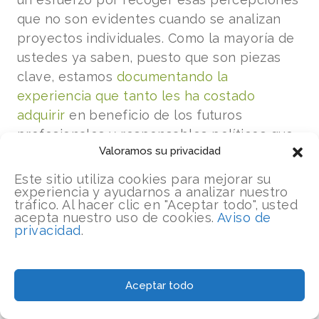
que no son evidentes cuando se analizan
proyectos individuales. Como la mayoría de
ustedes ya saben, puesto que son piezas
clave, estamos
documentando la
experiencia que tanto les ha costado
adquirir
en beneficio de los futuros
profesionales y responsables políticos que
Valoramos su privacidad
quieran diseñar y poner en práctica
intervenciones de la Gestión Integrada del
Este sitio utiliza cookies para mejorar su
experiencia y ayudarnos a analizar nuestro
Paisaje (GIP).
tráfico. Al hacer clic en "Aceptar todo", usted
acepta nuestro uso de cookies.
Aviso de
Aún no tenemos los resultados finales, pero
privacidad
.
nos complace compartir algunos
comentarios iniciales. En este boletín:
Aceptar todo
? Divine Foundjem
reflexiona sobre algunas