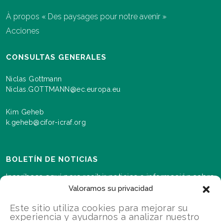
À propos « Des paysages pour notre avenir »
Acciones
CONSULTAS GENERALES
Niclas Gottmann
Niclas.GOTTMANN@ec.europa.eu
Kim Geheb
k.geheb@cifor-icraf.org
BOLETÍN DE NOTICIAS
Inscríbase aquí para recibir noticias e información sobre
los eventos y los avances a medida que se desarrolla el
Valoramos su privacidad
programa Paisajes para nuestro futuro.s
Este sitio utiliza cookies para mejorar su
experiencia y ayudarnos a analizar nuestro