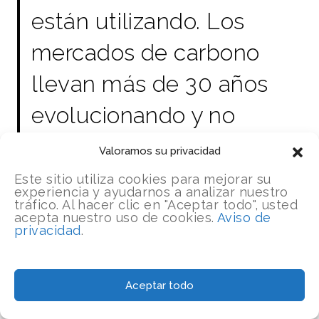
están utilizando. Los
mercados de carbono
llevan más de 30 años
evolucionando y no
puede lanzarse en
Valoramos su privacidad
paracaídas sobre ellos sin
Este sitio utiliza cookies para mejorar su
experiencia y ayudarnos a analizar nuestro
hacer los deberes y
tráfico. Al hacer clic en "Aceptar todo", usted
acepta nuestro uso de cookies.
Aviso de
privacidad
.
esperar que le salgan
bien.
Aceptar todo
– Steve Zwick, Planeta Biónico