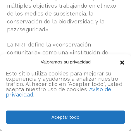
múltiples objetivos trabajando en el nexo
de los medios de subsistencia, la
conservación de la biodiversidad y la
paz/seguridad».
La NRT define la «conservación
comunitaria» como una «institución de
propiedad y gestión comunitaria cuyo
Valoramos su privacidad
objetivo es mejorar la conservación de la
Este sitio utiliza cookies para mejorar su
biodiversidad, la gestión de la tierra y los
experiencia y ayudarnos a analizar nuestro
tráfico. Al hacer clic en "Aceptar todo", usted
medios de vida de sus integrantes en una
acepta nuestro uso de cookies.
Aviso de
zona definida de tierra que
privacidad
.
tradicionalmente ha sido propiedad de esa
comunidad, o que ha sido utilizada por ella».
Aceptar todo
NRT cree que el éxito a largo plazo de la
conservación de las tierras comunitarias