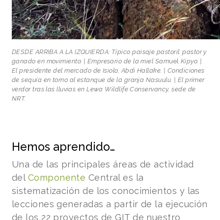
DESDE ARRIBA A LA IZQUIERDA: Típico paisaje pastoril: pastor y
ganado en movimiento. | Empresario de la miel Sam
uel
Kipyo. |
El presidente del mercado de Isiolo, Abdi Hallake. | Condiciones
de sequía en torno al estanque de la granja Nasuulu. | El primer
verdor tras las lluvias en Lewa Wildlife Conservancy, sede de
NRT.
Hemos aprendido…
Una de las principales áreas de actividad
del
Componente
Central es la
sistematización de los conocimientos y las
lecciones generadas a partir de la ejecución
de los 22 proyectos de GIT de nuestro