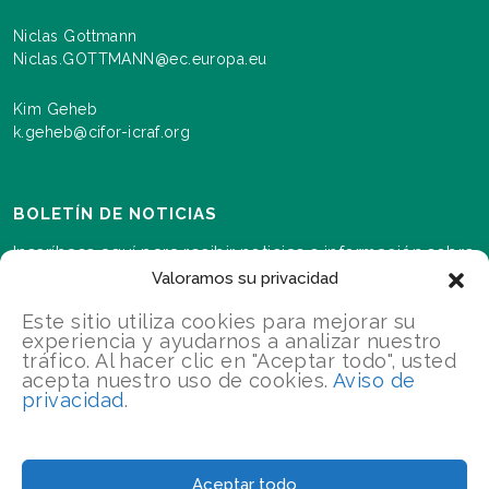
Niclas Gottmann
Niclas.GOTTMANN@ec.europa.eu
Kim Geheb
k.geheb@cifor-icraf.org
BOLETÍN DE NOTICIAS
Inscríbase aquí para recibir noticias e información sobre
los eventos y los avances a medida que se desarrolla el
Valoramos su privacidad
programa Paisajes para nuestro futuro.s
Este sitio utiliza cookies para mejorar su
experiencia y ayudarnos a analizar nuestro
tráfico. Al hacer clic en "Aceptar todo", usted
INSCRÍBETE
acepta nuestro uso de cookies.
Aviso de
privacidad
.
2026 Landscapes For Our Future/Todos los derechos
reservados
Aceptar todo