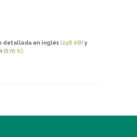
ón detallada en inglés
(248 KB)
y
ón
(876 K)
.