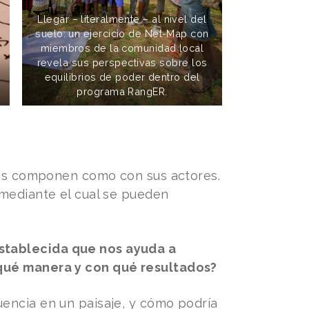
Llegar – literalmente – al nivel del
suelo: un ejercicio de Net-Map con
miembros de la comunidad local
revela sus perspectivas sobre los
equilibrios de poder dentro del
programa RangER.
 los componen como con sus actores.
 mediante el cual se pueden
stablecida que nos ayuda a
 qué manera y con qué resultados?
uencia en un paisaje, y cómo podría