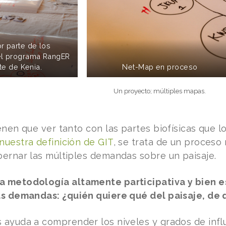
r parte de los
el programa RangER
te de Kenia.
Net-Map en proceso
Un proyecto; múltiples mapas.
ienen que ver tanto con las partes biofísicas que
nuestra definición de GIT
, se trata de un proceso
bernar las múltiples demandas sobre un paisaje.
a metodología altamente participativa y bien e
as demandas: ¿quién quiere qué del paisaje, de
 ayuda a comprender los niveles y grados de infl