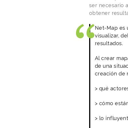
ser necesario a
obtener result
Net-Map es u
visualizar, d
resultados.
Al crear map
de una situa
creación de 
> qué actore
> cómo están
> lo influyen