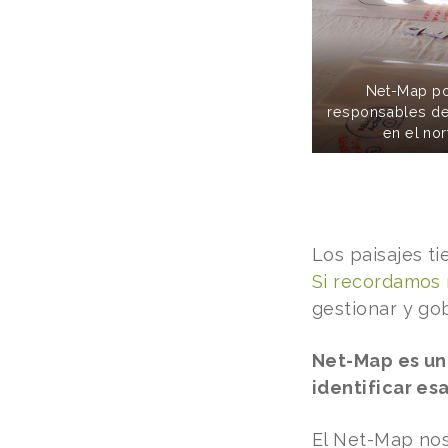
Net-Map po
responsables d
en el nor
Los paisajes t
Si recordamos 
gestionar y go
Net-Map es un
identificar es
El Net-Map nos