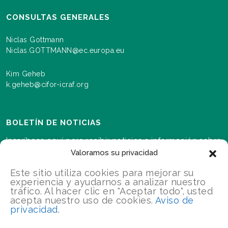
CONSULTAS GENERALES
Niclas Gottmann
Niclas.GOTTMANN@ec.europa.eu
Kim Geheb
k.geheb@cifor-icraf.org
BOLETÍN DE NOTICIAS
Inscríbase aquí para recibir noticias e información sobre
los eventos y los avances a medida que se desarrolla el
Valoramos su privacidad
programa Paisajes para nuestro futuro.s
Este sitio utiliza cookies para mejorar su
experiencia y ayudarnos a analizar nuestro
tráfico. Al hacer clic en "Aceptar todo", usted
INSCRÍBETE
acepta nuestro uso de cookies.
Aviso de
privacidad
.
2026 Landscapes For Our Future/Todos los derechos