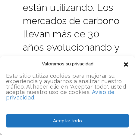
están utilizando. Los
mercados de carbono
llevan más de 30
años evolucionando y
no puede lanzarse en
Valoramos su privacidad
paracaídas sobre ellos
Este sitio utiliza cookies para mejorar su
experiencia y ayudarnos a analizar nuestro
sin hacer los deberes
tráfico. Al hacer clic en "Aceptar todo", usted
acepta nuestro uso de cookies.
Aviso de
privacidad
.
y esperar que le
salgan bien.
Aceptar todo
– Steve Zwick, Planeta Biónico